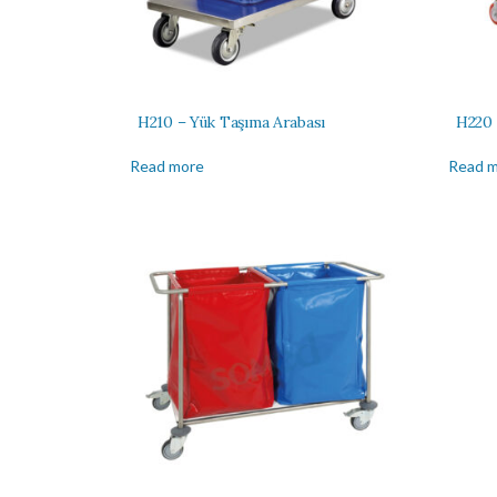
H210 – Yük Taşıma Arabası
H220 
Read more
Read 