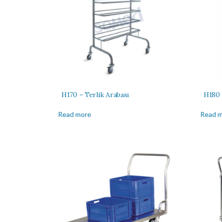
H170 – Terlik Arabası
H180 –
Read more
Read 