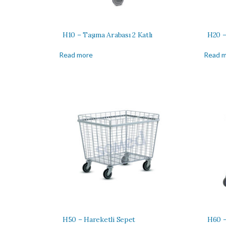
H10 – Taşıma Arabası 2 Katlı
H20 – 
Read more
Read 
H50 – Hareketli Sepet
H60 –