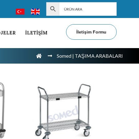
İletişim Formu
JELER
İLETİŞİM
Somed | TAŞIMA ARABALARI