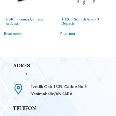
H240 – Kumaş Çamaşır
H120 – Sepetli Araba 3
Arabası
Sepetli
Read more
Read more
ADRES
İvedik Osb 1539. Cadde No:5
Yenimahalle/ANKARA
TELEFON