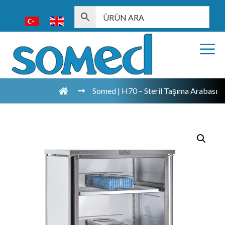
Somed | H70 – Steril Taşıma Arabası