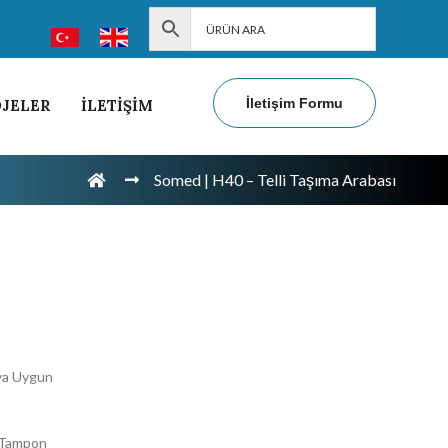
İletişim Formu
JELER
İLETİŞİM
Somed | H40 – Telli Taşıma Arabası
ya Uygun
k Tampon