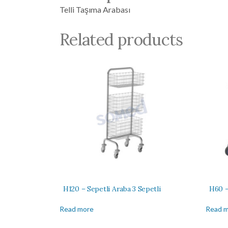
Telli Taşıma Arabası
Related products
H120 – Sepetli Araba 3 Sepetli
H60 –
Read more
Read 