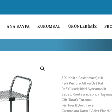
ANA SAYFA
KURUMSAL
ÜRÜNLERİMİZ
PRO
304 Kalite Paslanmaz Çelik
Telli Perfore Alt ve Üst Raf
Raf Yükseklikleri Ayarlanabilir
Sepet, Konteynır, Bohça Taşıma
Çift Taraflı Tutamak
İkisi Frenli Dört Teker
Çarpmalara Karşı 4 Adet Plasti