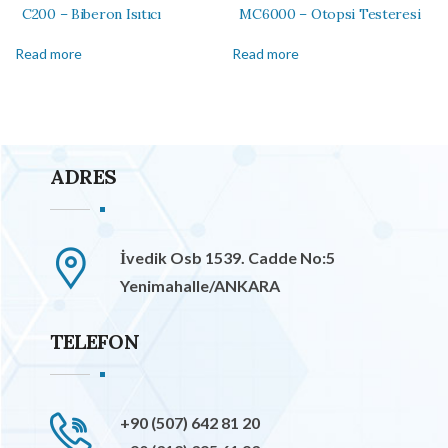
C200 – Biberon Isıtıcı
MC6000 – Otopsi Testeresi
Read more
Read more
ADRES
İvedik Osb 1539. Cadde No:5
Yenimahalle/ANKARA
TELEFON
+90 (507) 642 81 20