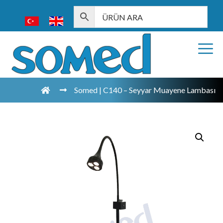
Somed | C140 – Seyyar Muayene Lambası