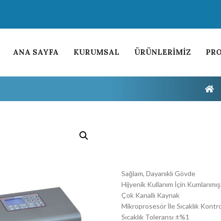
ANA SAYFA
KURUMSAL
ÜRÜNLERİMİZ
PRO
Sağlam, Dayanıklı Gövde
Hijyenik Kullanım İçin Kumlanmı
Çok Kanallı Kaynak
Mikroprosesör İle Sıcaklık Kontr
Sıcaklık Toleransı ±%1