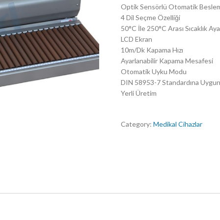
Optik Sensörlü Otomatik Besle
4 Dil Seçme Özelliği
50°C İle 250°C Arası Sıcaklık Ay
LCD Ekran
10m/Dk Kapama Hızı
Ayarlanabilir Kapama Mesafesi
Otomatik Uyku Modu
DIN 58953-7 Standardına Uygu
Yerli Üretim
Category:
Medikal Cihazlar