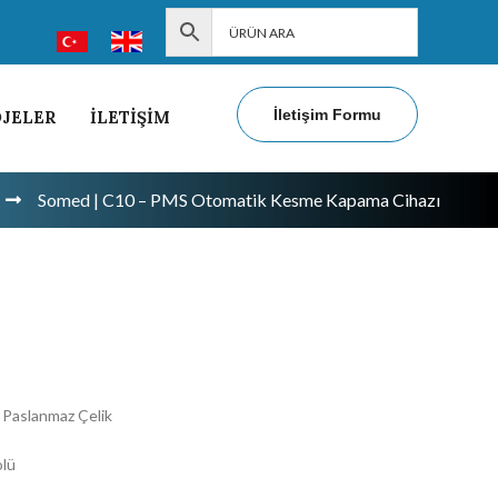
İletişim Formu
JELER
İLETİŞİM
Somed | C10 – PMS Otomatik Kesme Kapama Cihazı
ş Paslanmaz Çelik
olü