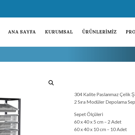
ANA SAYFA
KURUMSAL
ÜRÜNLERİMİZ
PRO
304 Kalite Paslanmaz Çelik 
2 Sıra Modüler Depolama Sep
Sepet Ölçüleri
60 x 40 x 5 cm – 2 Adet
60 x 40 x 10 cm – 10 Adet