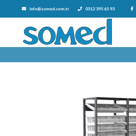
info@somed.com.tr
0312 395 61 93