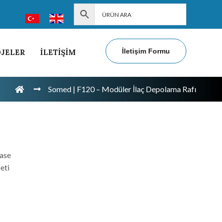
İletişim Formu
JELER
İLETİŞİM
Somed | F120 – Modüler İlaç Depolama Rafı
Şase
eti