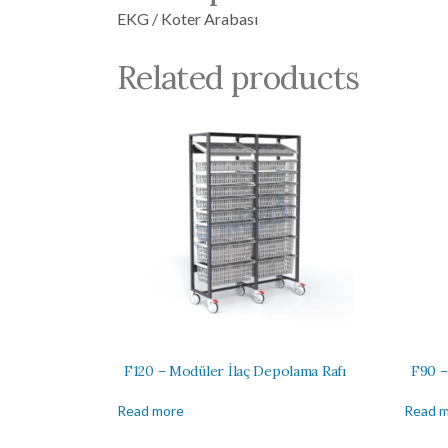
EKG / Koter Arabası
Related products
F120 – Modüler İlaç Depolama Rafı
F90 –
Read more
Read 