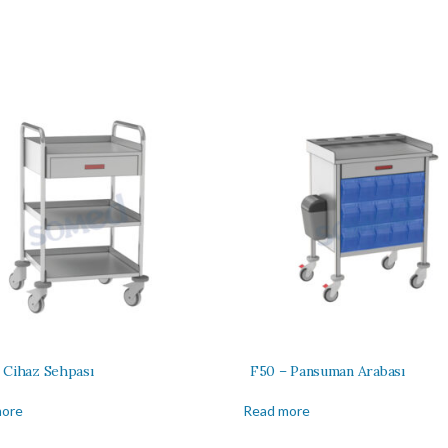
 Cihaz Sehpası
F50 – Pansuman Arabası
more
Read more