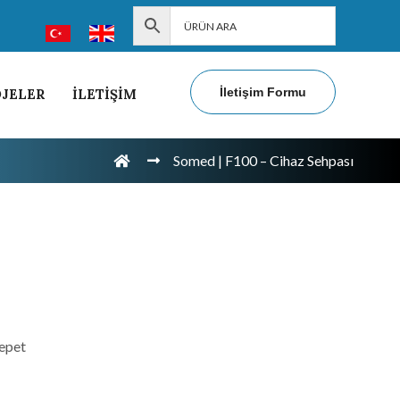
İletişim Formu
JELER
İLETİŞİM
Somed | F100 – Cihaz Sehpası
Sepet