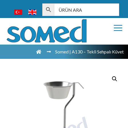
Somed | A130 – Tekli Sehpalı Küvet