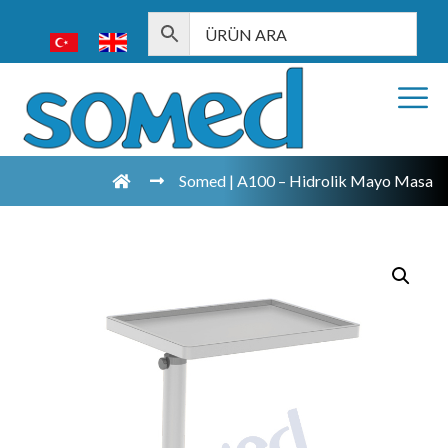
Somed | A100 – Hidrolik Mayo Masa