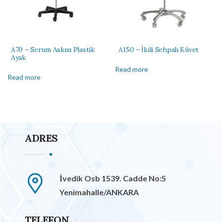
A70 – Serum Askısı Plastik
A150 – İkili Sehpalı Küvet
Ayak
Read more
Read more
ADRES
İvedik Osb 1539. Cadde No:5
Yenimahalle/ANKARA
TELEFON