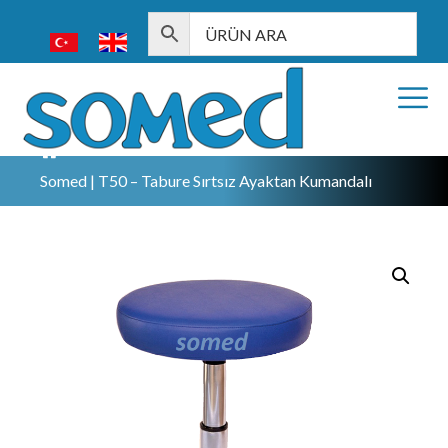
Somed | T50 – Tabure Sırtsız Ayaktan Kumandalı