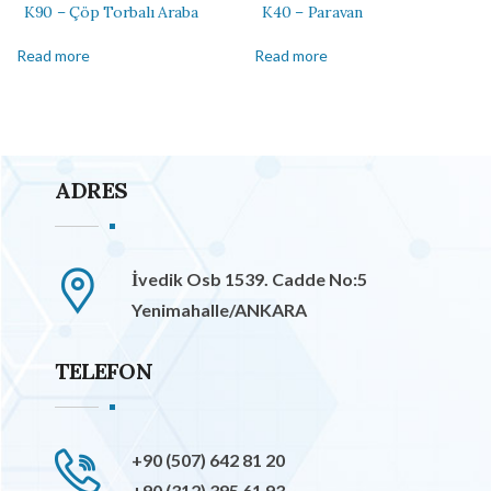
K90 – Çöp Torbalı Araba
K40 – Paravan
Read more
Read more
ADRES
İvedik Osb 1539. Cadde No:5
Yenimahalle/ANKARA
TELEFON
+90 (507) 642 81 20
+90 (312) 395 61 93