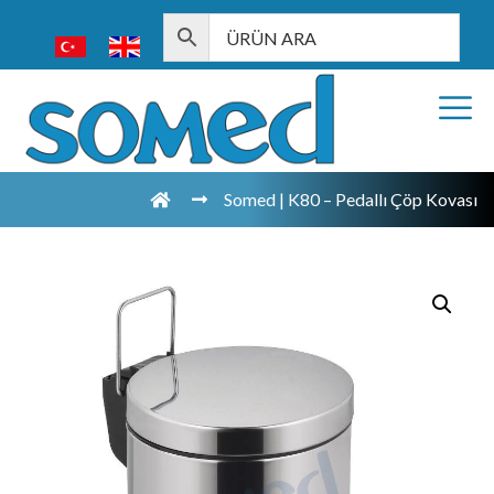
Somed | K80 – Pedallı Çöp Kovası