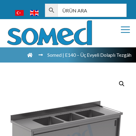
Somed | E140 – Üç Evyeli Dolaplı Tezgâh